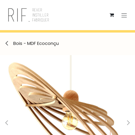
Se rendre au contenu
Bois - MDF Ecoconçu