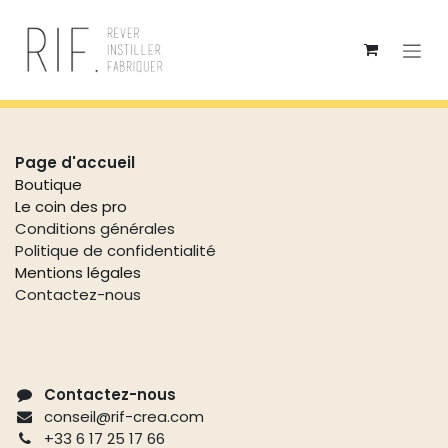
Se rendre au contenu
Liens utiles
Page d'accueil
Boutique
Le coin des pro
Conditions générales
Politique de confidentialité
Mentions légales
Contactez-nous
Contactez-nous
conseil@rif-crea.com
+33 6 17 25 17 66